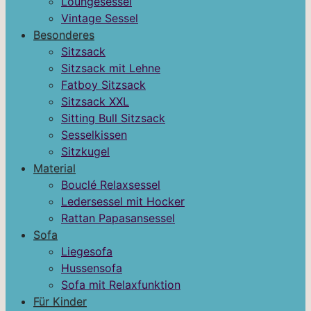
Loungesessel
Vintage Sessel
Besonderes
Sitzsack
Sitzsack mit Lehne
Fatboy Sitzsack
Sitzsack XXL
Sitting Bull Sitzsack
Sesselkissen
Sitzkugel
Material
Bouclé Relaxsessel
Ledersessel mit Hocker
Rattan Papasansessel
Sofa
Liegesofa
Hussensofa
Sofa mit Relaxfunktion
Für Kinder