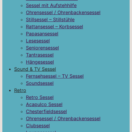
Sessel mit Aufstehhilfe
Ohrensessel / Ohrenbackensessel
Stillsessel – Stillstühle
Rattansessel – Korbsessel
Papasansessel
Lesesessel
Seniorensessel
Tantrasessel
Hängesessel
Sound & TV Sessel
Fernsehsessel – TV Sessel
Soundsessel
Retro
Retro Sessel
Acapulco Sessel
Chesterfieldsessel
Ohrensessel / Ohrenbackensessel
Clubsessel