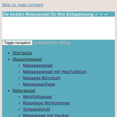
Skip to main content
Die besten Relaxsessel für Ihre Entspannung ✓ ✓ ✓
Entspannter Alltag
Toggle navigation
Startseite
Massagesessel
Massagesessel
Massagesessel mit Heizfunktion
Massage Bürostuhl
Massageauflage
Relaxsessel
Wohlfühlsessel
Relaxliege Wohnzimmer
Schaukelstuhl
Relaxsessel mit Hocker