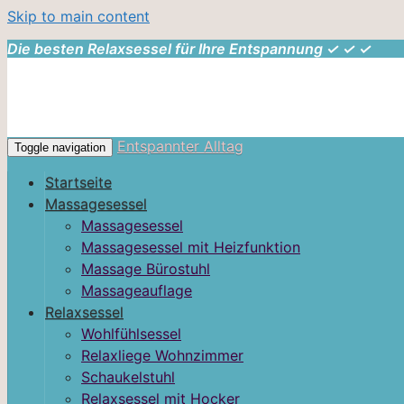
Skip to main content
Die besten Relaxsessel für Ihre Entspannung ✓ ✓ ✓
Entspannter Alltag
Toggle navigation
Startseite
Massagesessel
Massagesessel
Massagesessel mit Heizfunktion
Massage Bürostuhl
Massageauflage
Relaxsessel
Wohlfühlsessel
Relaxliege Wohnzimmer
Schaukelstuhl
Relaxsessel mit Hocker