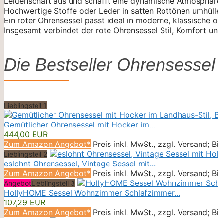
Leidenschaft aus und schafft eine dynamische Atmosphär
Hochwertige Stoffe oder Leder in satten Rottönen umhüllen
Ein roter Ohrensessel passt ideal in moderne, klassische
Insgesamt verbindet der rote Ohrensessel Stil, Komfort 
Die Bestseller Ohrensessel
Lieblingsteil 1
Gemütlicher Ohrensessel mit Hocker im...
444,00 EUR
Zum Amazon Angebot*
Preis inkl. MwSt., zzgl. Versand; 
Lieblingsteil 2
eslohnt Ohrensessel, Vintage Sessel mit...
Zum Amazon Angebot*
Preis inkl. MwSt., zzgl. Versand; 
Angebot
Lieblingsteil 3
HollyHOME Sessel Wohnzimmer Schlafzimmer...
107,29 EUR
Zum Amazon Angebot*
Preis inkl. MwSt., zzgl. Versand; 