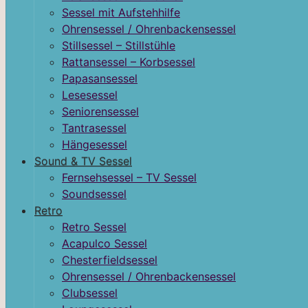
Sessel mit Aufstehhilfe
Ohrensessel / Ohrenbackensessel
Stillsessel – Stillstühle
Rattansessel – Korbsessel
Papasansessel
Lesesessel
Seniorensessel
Tantrasessel
Hängesessel
Sound & TV Sessel
Fernsehsessel – TV Sessel
Soundsessel
Retro
Retro Sessel
Acapulco Sessel
Chesterfieldsessel
Ohrensessel / Ohrenbackensessel
Clubsessel