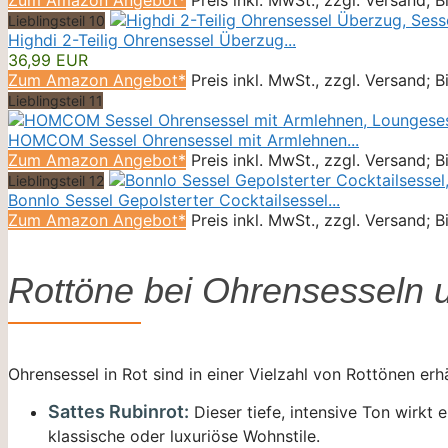
Lieblingsteil 10
Highdi 2-Teilig Ohrensessel Überzug...
36,99 EUR
Zum Amazon Angebot*
Preis inkl. MwSt., zzgl. Versand; 
Lieblingsteil 11
HOMCOM Sessel Ohrensessel mit Armlehnen...
Zum Amazon Angebot*
Preis inkl. MwSt., zzgl. Versand; 
Lieblingsteil 12
Bonnlo Sessel Gepolsterter Cocktailsessel...
Zum Amazon Angebot*
Preis inkl. MwSt., zzgl. Versand; 
Rottöne bei Ohrensesseln 
Ohrensessel in Rot sind in einer Vielzahl von Rottönen erh
Sattes Rubinrot:
Dieser tiefe, intensive Ton wirkt 
klassische oder luxuriöse Wohnstile.