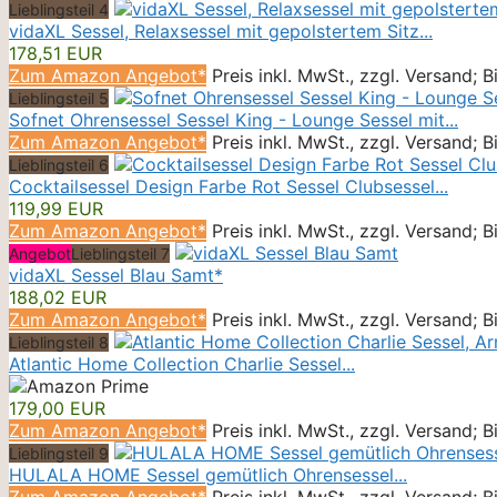
Lieblingsteil 4
vidaXL Sessel, Relaxsessel mit gepolstertem Sitz...
178,51 EUR
Zum Amazon Angebot*
Preis inkl. MwSt., zzgl. Versand; 
Lieblingsteil 5
Sofnet Ohrensessel Sessel King - Lounge Sessel mit...
Zum Amazon Angebot*
Preis inkl. MwSt., zzgl. Versand; 
Lieblingsteil 6
Cocktailsessel Design Farbe Rot Sessel Clubsessel...
119,99 EUR
Zum Amazon Angebot*
Preis inkl. MwSt., zzgl. Versand; 
Angebot
Lieblingsteil 7
vidaXL Sessel Blau Samt*
188,02 EUR
Zum Amazon Angebot*
Preis inkl. MwSt., zzgl. Versand; 
Lieblingsteil 8
Atlantic Home Collection Charlie Sessel...
179,00 EUR
Zum Amazon Angebot*
Preis inkl. MwSt., zzgl. Versand; 
Lieblingsteil 9
HULALA HOME Sessel gemütlich Ohrensessel...
Zum Amazon Angebot*
Preis inkl. MwSt., zzgl. Versand; 