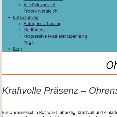
Alle Relaxsessel
Produktvergleich
Entspannung
Autogenes Training
Meditation
Progressive Muskelentspannung
Yoga
Blog
Oh
Kraftvolle Präsenz – Ohren
Ein Ohrensessel in Rot wirkt lebendig, kraftvoll und einla