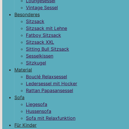
Loungesessel
Vintage Sessel
Besonderes
Sitzsack
Sitzsack mit Lehne
Fatboy Sitzsack
Sitzsack XXL
Sitting Bull Sitzsack
Sesselkissen
Sitzkugel
Material
Bouclé Relaxsessel
Ledersessel mit Hocker
Rattan Papasansessel
Sofa
Liegesofa
Hussensofa
Sofa mit Relaxfunktion
Für Kinder