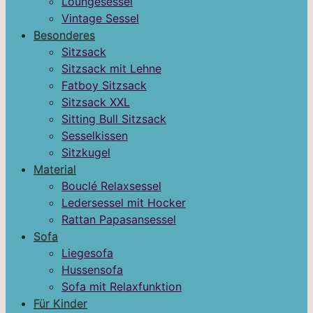
Loungesessel
Vintage Sessel
Besonderes
Sitzsack
Sitzsack mit Lehne
Fatboy Sitzsack
Sitzsack XXL
Sitting Bull Sitzsack
Sesselkissen
Sitzkugel
Material
Bouclé Relaxsessel
Ledersessel mit Hocker
Rattan Papasansessel
Sofa
Liegesofa
Hussensofa
Sofa mit Relaxfunktion
Für Kinder