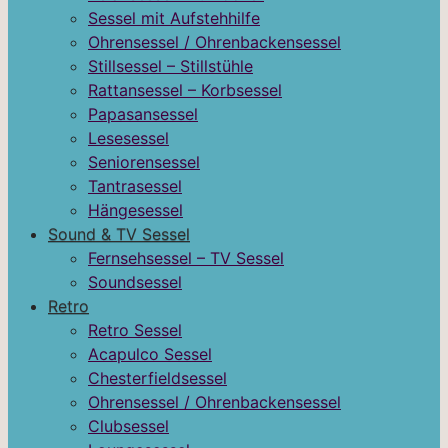
Sessel mit Aufstehhilfe
Ohrensessel / Ohrenbackensessel
Stillsessel – Stillstühle
Rattansessel – Korbsessel
Papasansessel
Lesesessel
Seniorensessel
Tantrasessel
Hängesessel
Sound & TV Sessel
Fernsehsessel – TV Sessel
Soundsessel
Retro
Retro Sessel
Acapulco Sessel
Chesterfieldsessel
Ohrensessel / Ohrenbackensessel
Clubsessel