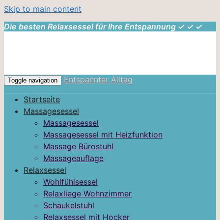
Skip to main content
Die besten Relaxsessel für Ihre Entspannung ✓ ✓ ✓
Entspannter Alltag
Toggle navigation
Startseite
Massagesessel
Massagesessel
Massagesessel mit Heizfunktion
Massage Bürostuhl
Massageauflage
Relaxsessel
Wohlfühlsessel
Relaxliege Wohnzimmer
Schaukelstuhl
Relaxsessel mit Hocker