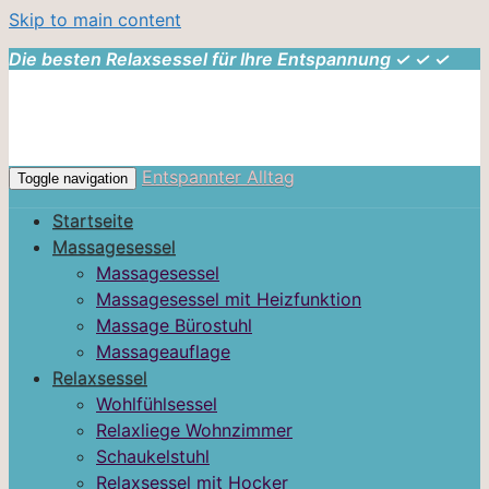
Skip to main content
Die besten Relaxsessel für Ihre Entspannung ✓ ✓ ✓
Entspannter Alltag
Toggle navigation
Startseite
Massagesessel
Massagesessel
Massagesessel mit Heizfunktion
Massage Bürostuhl
Massageauflage
Relaxsessel
Wohlfühlsessel
Relaxliege Wohnzimmer
Schaukelstuhl
Relaxsessel mit Hocker