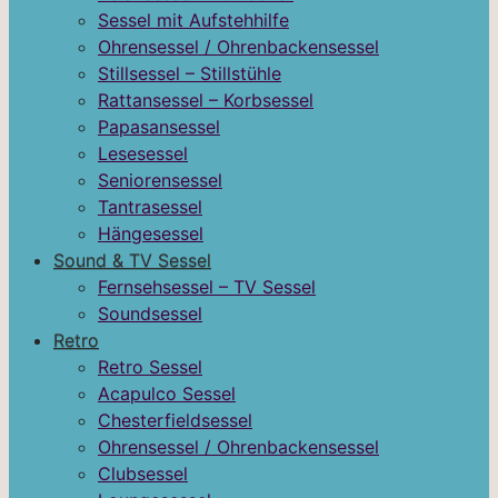
Sessel mit Aufstehhilfe
Ohrensessel / Ohrenbackensessel
Stillsessel – Stillstühle
Rattansessel – Korbsessel
Papasansessel
Lesesessel
Seniorensessel
Tantrasessel
Hängesessel
Sound & TV Sessel
Fernsehsessel – TV Sessel
Soundsessel
Retro
Retro Sessel
Acapulco Sessel
Chesterfieldsessel
Ohrensessel / Ohrenbackensessel
Clubsessel