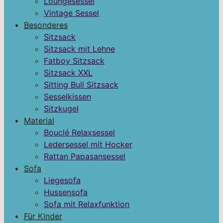
Loungesessel
Vintage Sessel
Besonderes
Sitzsack
Sitzsack mit Lehne
Fatboy Sitzsack
Sitzsack XXL
Sitting Bull Sitzsack
Sesselkissen
Sitzkugel
Material
Bouclé Relaxsessel
Ledersessel mit Hocker
Rattan Papasansessel
Sofa
Liegesofa
Hussensofa
Sofa mit Relaxfunktion
Für Kinder