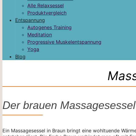
Alle Relaxsessel
Produktvergleich
Entspannung
Autogenes Training
Meditation
Progressive Muskelentspannung
Yoga
Blog
Mass
Der brauen Massagesessel
Ein Massagesessel in Braun bringt eine wohltuende Wärme 