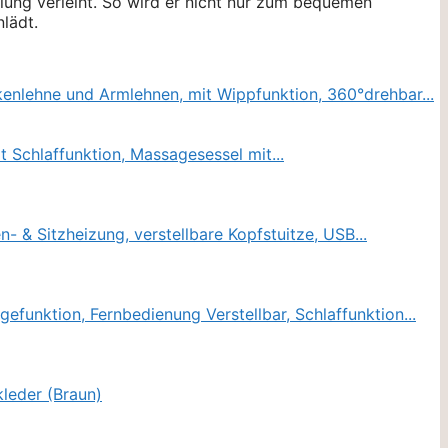
lung verleiht. So wird er nicht nur zum bequemen
lädt.