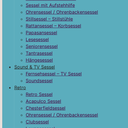
Sessel mit Aufstehhilfe
Ohrensessel / Ohrenbackensessel
Stillsessel – Stillstühle
Rattansessel – Korbsessel
Papasansessel
Lesesessel
Seniorensessel
Tantrasessel
Hängesessel
Sound & TV Sessel
Fernsehsessel – TV Sessel
Soundsessel
Retro
Retro Sessel
Acapulco Sessel
Chesterfieldsessel
Ohrensessel / Ohrenbackensessel
Clubsessel