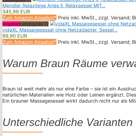
Mendler Relaxliege Arles II, Relaxsessel MIT...
345,99 EUR
Zum Amazon Angebot*
Preis inkl. MwSt., zzgl. Versand; 
Angebot
Lieblingsteil 12
vidaXL Massagesessel ohne Netzadapter, Sessel...
99,90 EUR
Zum Amazon Angebot*
Preis inkl. MwSt., zzgl. Versand; 
Warum Braun Räume verwand
Braun ist weit mehr als nur eine Farbe – sie ist ein Ausd
natürlichen Materialien wie Holz oder Leinen ergänzt. Di
Ein brauner Massagesessel wirkt dadurch nicht nur als Mö
Unterschiedliche Variante