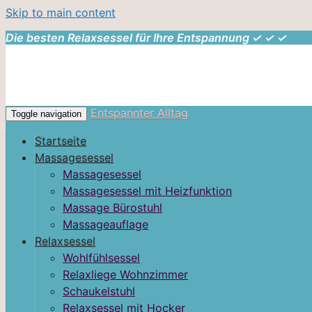
Skip to main content
Die besten Relaxsessel für Ihre Entspannung ✓ ✓ ✓
Entspannter Alltag
Toggle navigation
Startseite
Massagesessel
Massagesessel
Massagesessel mit Heizfunktion
Massage Bürostuhl
Massageauflage
Relaxsessel
Wohlfühlsessel
Relaxliege Wohnzimmer
Schaukelstuhl
Relaxsessel mit Hocker