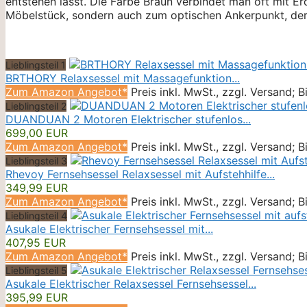
entstehen lässt. Die Farbe Braun verbindet man oft mit E
Möbelstück, sondern auch zum optischen Ankerpunkt, der 
Lieblingsteil 1
BRTHORY Relaxsessel mit Massagefunktion...
Zum Amazon Angebot*
Preis inkl. MwSt., zzgl. Versand; 
Lieblingsteil 2
DUANDUAN 2 Motoren Elektrischer stufenlos...
699,00 EUR
Zum Amazon Angebot*
Preis inkl. MwSt., zzgl. Versand; 
Lieblingsteil 3
Rhevoy Fernsehsessel Relaxsessel mit Aufstehhilfe...
349,99 EUR
Zum Amazon Angebot*
Preis inkl. MwSt., zzgl. Versand; 
Lieblingsteil 4
Asukale Elektrischer Fernsehsessel mit...
407,95 EUR
Zum Amazon Angebot*
Preis inkl. MwSt., zzgl. Versand; 
Lieblingsteil 5
Asukale Elektrischer Relaxsessel Fernsehsessel...
395,99 EUR