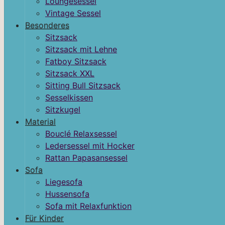
Loungesessel
Vintage Sessel
Besonderes
Sitzsack
Sitzsack mit Lehne
Fatboy Sitzsack
Sitzsack XXL
Sitting Bull Sitzsack
Sesselkissen
Sitzkugel
Material
Bouclé Relaxsessel
Ledersessel mit Hocker
Rattan Papasansessel
Sofa
Liegesofa
Hussensofa
Sofa mit Relaxfunktion
Für Kinder