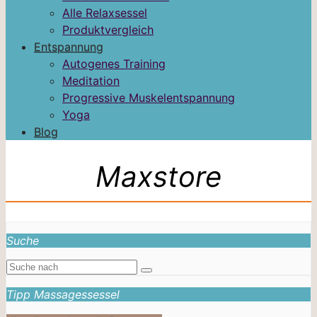
Alle Relaxsessel
Produktvergleich
Entspannung
Autogenes Training
Meditation
Progressive Muskelentspannung
Yoga
Blog
Maxstore
Suche
Tipp Massagessessel