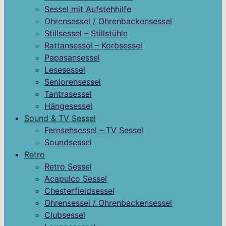
Sessel mit Aufstehhilfe
Ohrensessel / Ohrenbackensessel
Stillsessel – Stillstühle
Rattansessel – Korbsessel
Papasansessel
Lesesessel
Seniorensessel
Tantrasessel
Hängesessel
Sound & TV Sessel
Fernsehsessel – TV Sessel
Soundsessel
Retro
Retro Sessel
Acapulco Sessel
Chesterfieldsessel
Ohrensessel / Ohrenbackensessel
Clubsessel