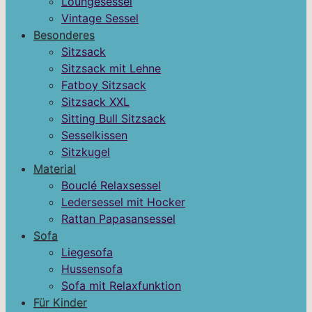
Loungesessel
Vintage Sessel
Besonderes
Sitzsack
Sitzsack mit Lehne
Fatboy Sitzsack
Sitzsack XXL
Sitting Bull Sitzsack
Sesselkissen
Sitzkugel
Material
Bouclé Relaxsessel
Ledersessel mit Hocker
Rattan Papasansessel
Sofa
Liegesofa
Hussensofa
Sofa mit Relaxfunktion
Für Kinder