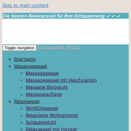
Skip to main content
Die besten Relaxsessel für Ihre Entspannung ✓ ✓ ✓
Entspannter Alltag
Toggle navigation
Startseite
Massagesessel
Massagesessel
Massagesessel mit Heizfunktion
Massage Bürostuhl
Massageauflage
Relaxsessel
Wohlfühlsessel
Relaxliege Wohnzimmer
Schaukelstuhl
Relaxsessel mit Hocker