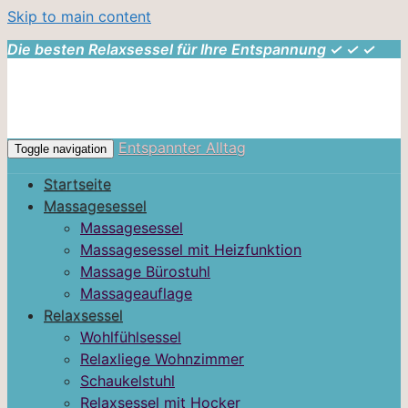
Skip to main content
Die besten Relaxsessel für Ihre Entspannung ✓ ✓ ✓
Entspannter Alltag
Toggle navigation
Startseite
Massagesessel
Massagesessel
Massagesessel mit Heizfunktion
Massage Bürostuhl
Massageauflage
Relaxsessel
Wohlfühlsessel
Relaxliege Wohnzimmer
Schaukelstuhl
Relaxsessel mit Hocker