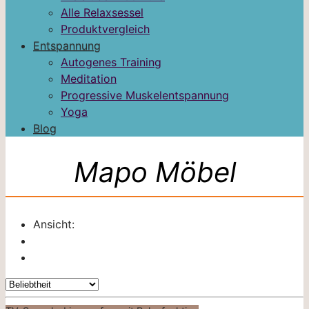
Alle Relaxsessel
Produktvergleich
Entspannung
Autogenes Training
Meditation
Progressive Muskelentspannung
Yoga
Blog
Mapo Möbel
Ansicht: