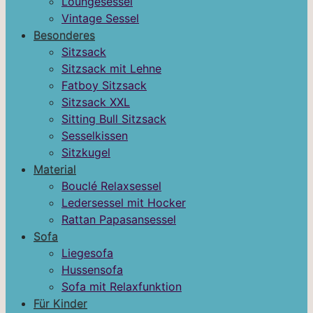
Loungesessel
Vintage Sessel
Besonderes
Sitzsack
Sitzsack mit Lehne
Fatboy Sitzsack
Sitzsack XXL
Sitting Bull Sitzsack
Sesselkissen
Sitzkugel
Material
Bouclé Relaxsessel
Ledersessel mit Hocker
Rattan Papasansessel
Sofa
Liegesofa
Hussensofa
Sofa mit Relaxfunktion
Für Kinder