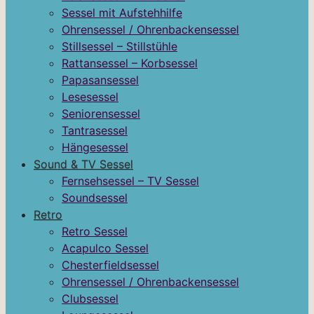
Sessel mit Aufstehhilfe
Ohrensessel / Ohrenbackensessel
Stillsessel – Stillstühle
Rattansessel – Korbsessel
Papasansessel
Lesesessel
Seniorensessel
Tantrasessel
Hängesessel
Sound & TV Sessel
Fernsehsessel – TV Sessel
Soundsessel
Retro
Retro Sessel
Acapulco Sessel
Chesterfieldsessel
Ohrensessel / Ohrenbackensessel
Clubsessel