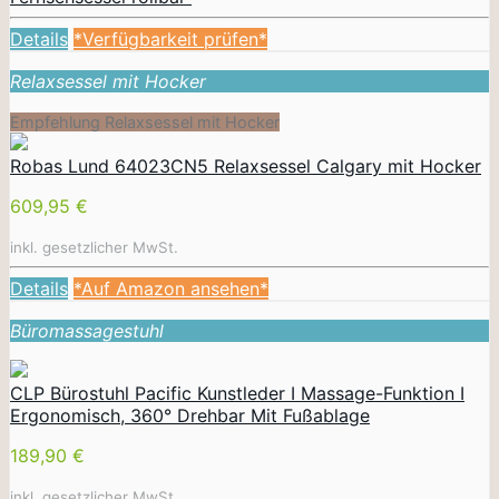
Details
*Verfügbarkeit prüfen*
Relaxsessel mit Hocker
Empfehlung Relaxsessel mit Hocker
Robas Lund 64023CN5 Relaxsessel Calgary mit Hocker
609,95 €
inkl. gesetzlicher MwSt.
Details
*Auf Amazon ansehen*
Büromassagestuhl
CLP Bürostuhl Pacific Kunstleder I Massage-Funktion I
Ergonomisch, 360° Drehbar Mit Fußablage
189,90 €
inkl. gesetzlicher MwSt.