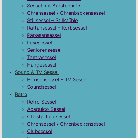
Sessel mit Aufstehhilfe
Ohrensessel / Ohrenbackensessel
Stillsessel – Stillstühle
Rattansessel – Korbsessel
Papasansessel
Lesesessel
Seniorensessel
Tantrasessel
Hängesessel
Sound & TV Sessel
Fernsehsessel – TV Sessel
Soundsessel
Retro
Retro Sessel
Acapulco Sessel
Chesterfieldsessel
Ohrensessel / Ohrenbackensessel
Clubsessel