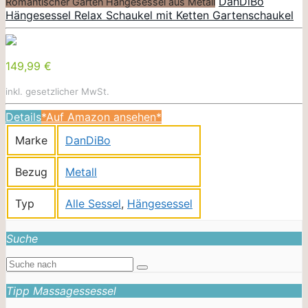
DanDiBo
Romantischer Garten Hängesessel aus Metall
Hängesessel Relax Schaukel mit Ketten Gartenschaukel
149,99 €
inkl. gesetzlicher MwSt.
Details
*Auf Amazon ansehen*
Marke
DanDiBo
Bezug
Metall
Typ
Alle Sessel
,
Hängesessel
Suche
Tipp Massagessessel