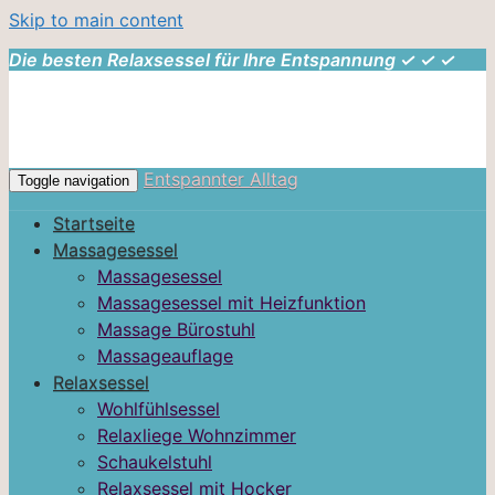
Skip to main content
Die besten Relaxsessel für Ihre Entspannung ✓ ✓ ✓
Entspannter Alltag
Toggle navigation
Startseite
Massagesessel
Massagesessel
Massagesessel mit Heizfunktion
Massage Bürostuhl
Massageauflage
Relaxsessel
Wohlfühlsessel
Relaxliege Wohnzimmer
Schaukelstuhl
Relaxsessel mit Hocker