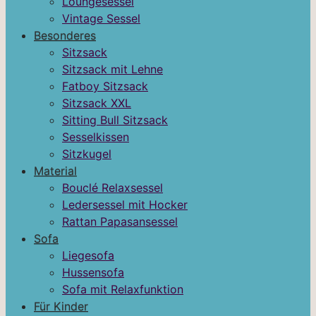
Loungesessel
Vintage Sessel
Besonderes
Sitzsack
Sitzsack mit Lehne
Fatboy Sitzsack
Sitzsack XXL
Sitting Bull Sitzsack
Sesselkissen
Sitzkugel
Material
Bouclé Relaxsessel
Ledersessel mit Hocker
Rattan Papasansessel
Sofa
Liegesofa
Hussensofa
Sofa mit Relaxfunktion
Für Kinder