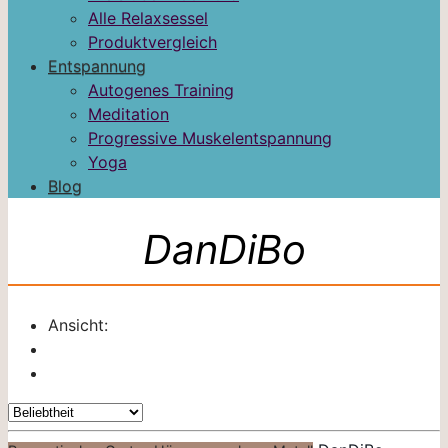
Alle Relaxsessel
Produktvergleich
Entspannung
Autogenes Training
Meditation
Progressive Muskelentspannung
Yoga
Blog
DanDiBo
Ansicht: