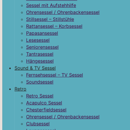
Sessel mit Aufstehhilfe
Ohrensessel / Ohrenbackensessel
Stillsessel – Stillstühle
Rattansessel – Korbsessel
Papasansessel
Lesesessel
Seniorensessel
Tantrasessel
Hängesessel
Sound & TV Sessel
Fernsehsessel – TV Sessel
Soundsessel
Retro
Retro Sessel
Acapulco Sessel
Chesterfieldsessel
Ohrensessel / Ohrenbackensessel
Clubsessel