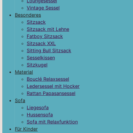
Loungesessel
Vintage Sessel
Besonderes
Sitzsack
Sitzsack mit Lehne
Fatboy Sitzsack
Sitzsack XXL
Sitting Bull Sitzsack
Sesselkissen
Sitzkugel
Material
Bouclé Relaxsessel
Ledersessel mit Hocker
Rattan Papasansessel
Sofa
Liegesofa
Hussensofa
Sofa mit Relaxfunktion
Für Kinder