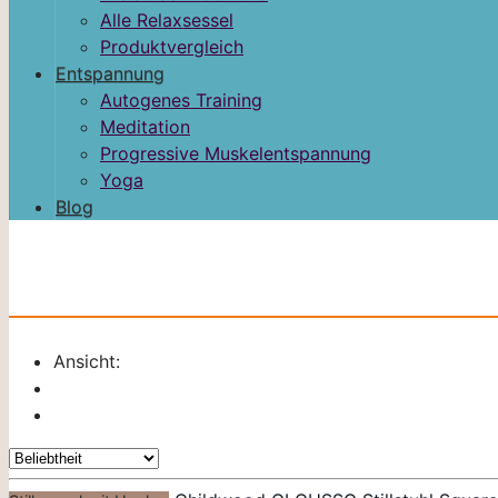
Alle Relaxsessel
Produktvergleich
Entspannung
Autogenes Training
Meditation
Progressive Muskelentspannung
Yoga
Blog
Ansicht: