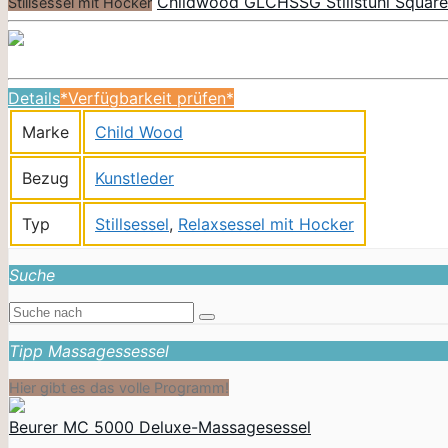
Childwood GLCHSSG Stillstuhl Square 
Stillsessel mit Hocker
Details
*Verfügbarkeit prüfen*
Marke
Child Wood
Bezug
Kunstleder
Typ
Stillsessel
,
Relaxsessel mit Hocker
Suche
Tipp Massagessessel
Hier gibt es das volle Programm!
Beurer MC 5000 Deluxe-Massagesessel