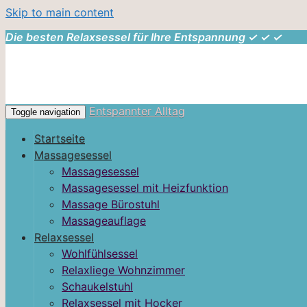
Skip to main content
Die besten Relaxsessel für Ihre Entspannung ✓ ✓ ✓
Entspannter Alltag
Toggle navigation
Startseite
Massagesessel
Massagesessel
Massagesessel mit Heizfunktion
Massage Bürostuhl
Massageauflage
Relaxsessel
Wohlfühlsessel
Relaxliege Wohnzimmer
Schaukelstuhl
Relaxsessel mit Hocker