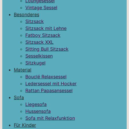
Loungesessel
Vintage Sessel
Besonderes
Sitzsack
Sitzsack mit Lehne
Fatboy Sitzsack
Sitzsack XXL
Sitting Bull Sitzsack
Sesselkissen
Sitzkugel
Material
Bouclé Relaxsessel
Ledersessel mit Hocker
Rattan Papasansessel
Sofa
Liegesofa
Hussensofa
Sofa mit Relaxfunktion
Für Kinder