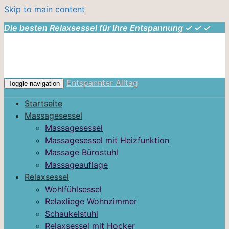
Skip to main content
Die besten Relaxsessel für Ihre Entspannung ✓ ✓ ✓
Entspannter Alltag
Toggle navigation
Startseite
Massagesessel
Massagesessel
Massagesessel mit Heizfunktion
Massage Bürostuhl
Massageauflage
Relaxsessel
Wohlfühlsessel
Relaxliege Wohnzimmer
Schaukelstuhl
Relaxsessel mit Hocker