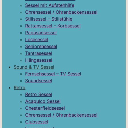
Sessel mit Aufstehhilfe
Ohrensessel / Ohrenbackensessel
Stillsessel – Stillstühle
Rattansessel – Korbsessel
Papasansessel
Lesesessel
Seniorensessel
Tantrasessel
Hängesessel
Sound & TV Sessel
Fernsehsessel – TV Sessel
Soundsessel
Retro
Retro Sessel
Acapulco Sessel
Chesterfieldsessel
Ohrensessel / Ohrenbackensessel
Clubsessel