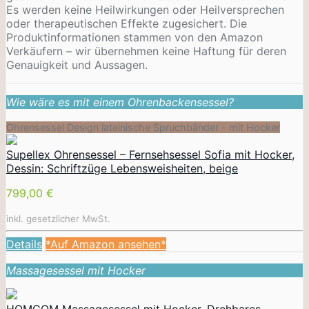
Es werden keine Heilwirkungen oder
Heilversprechen
oder therapeutischen Effekte zugesichert. Die
Produktinformationen stammen von den Amazon
Verkäufern – wir übernehmen keine Haftung für deren
Genauigkeit und Aussagen.
Wie wäre es mit einem Ohrenbackensessel?
Ohrensessel Design lateinische Spruchbänder - mit Hocker
Supellex Ohrensessel – Fernsehsessel Sofia mit Hocker,
Dessin: Schriftzüge Lebensweisheiten, beige
799,00 €
inkl. gesetzlicher MwSt.
Details
*Auf Amazon ansehen*
Massagesessel mit Hocker
HOMCOM Massagesessel mit Hocker, Drehbares