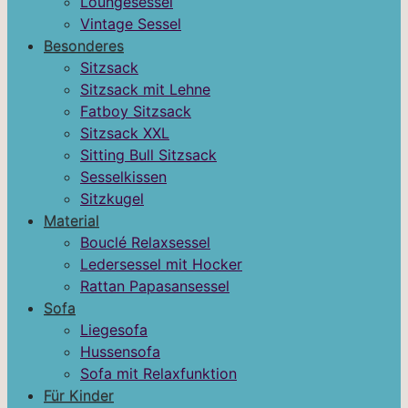
Loungesessel
Vintage Sessel
Besonderes
Sitzsack
Sitzsack mit Lehne
Fatboy Sitzsack
Sitzsack XXL
Sitting Bull Sitzsack
Sesselkissen
Sitzkugel
Material
Bouclé Relaxsessel
Ledersessel mit Hocker
Rattan Papasansessel
Sofa
Liegesofa
Hussensofa
Sofa mit Relaxfunktion
Für Kinder