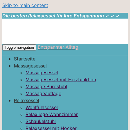
Skip to main content
Die besten Relaxsessel für Ihre Entspannung ✓ ✓ ✓
Entspannter Alltag
Toggle navigation
Startseite
Massagesessel
Massagesessel
Massagesessel mit Heizfunktion
Massage Bürostuhl
Massageauflage
Relaxsessel
Wohlfühlsessel
Relaxliege Wohnzimmer
Schaukelstuhl
Relaxsessel mit Hocker