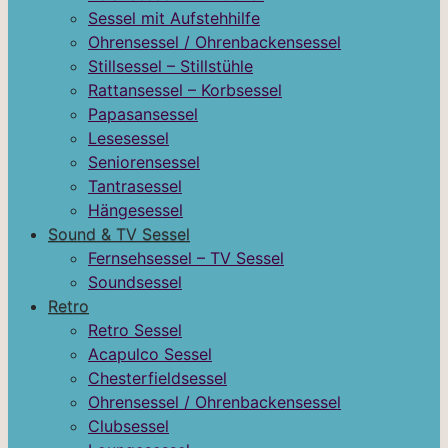
Sessel mit Aufstehhilfe
Ohrensessel / Ohrenbackensessel
Stillsessel – Stillstühle
Rattansessel – Korbsessel
Papasansessel
Lesesessel
Seniorensessel
Tantrasessel
Hängesessel
Sound & TV Sessel
Fernsehsessel – TV Sessel
Soundsessel
Retro
Retro Sessel
Acapulco Sessel
Chesterfieldsessel
Ohrensessel / Ohrenbackensessel
Clubsessel