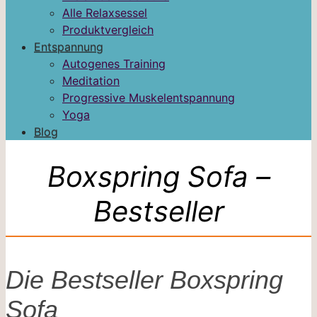
Alle Relaxsessel
Produktvergleich
Entspannung
Autogenes Training
Meditation
Progressive Muskelentspannung
Yoga
Blog
Boxspring Sofa –
Bestseller
Die Bestseller Boxspring
Sofa