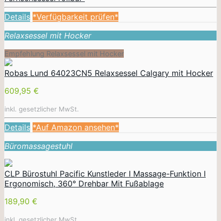
Details
*Verfügbarkeit prüfen*
Relaxsessel mit Hocker
Empfehlung Relaxsessel mit Hocker
Robas Lund 64023CN5 Relaxsessel Calgary mit Hocker
609,95 €
inkl. gesetzlicher MwSt.
Details
*Auf Amazon ansehen*
Büromassagestuhl
CLP Bürostuhl Pacific Kunstleder I Massage-Funktion I
Ergonomisch, 360° Drehbar Mit Fußablage
189,90 €
inkl. gesetzlicher MwSt.