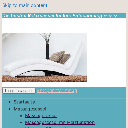
Skip to main content
Die besten Relaxsessel für Ihre Entspannung ✓ ✓ ✓
Entspannter Alltag
Toggle navigation
Startseite
Massagesessel
Massagesessel
Massagesessel mit Heizfunktion