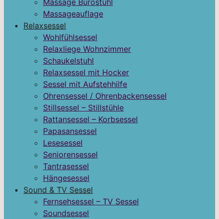
Massage Bürostuhl
Massageauflage
Relaxsessel
Wohlfühlsessel
Relaxliege Wohnzimmer
Schaukelstuhl
Relaxsessel mit Hocker
Sessel mit Aufstehhilfe
Ohrensessel / Ohrenbackensessel
Stillsessel – Stillstühle
Rattansessel – Korbsessel
Papasansessel
Lesesessel
Seniorensessel
Tantrasessel
Hängesessel
Sound & TV Sessel
Fernsehsessel – TV Sessel
Soundsessel