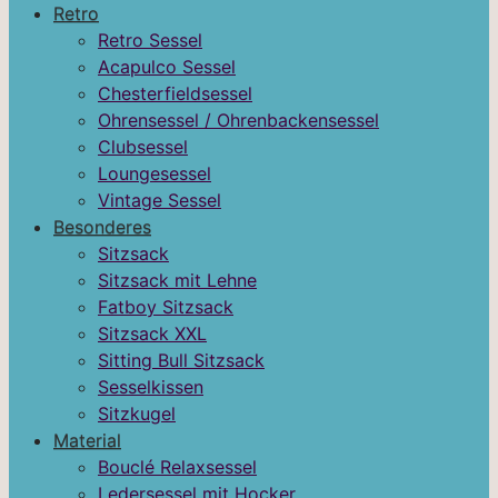
Retro
Retro Sessel
Acapulco Sessel
Chesterfieldsessel
Ohrensessel / Ohrenbackensessel
Clubsessel
Loungesessel
Vintage Sessel
Besonderes
Sitzsack
Sitzsack mit Lehne
Fatboy Sitzsack
Sitzsack XXL
Sitting Bull Sitzsack
Sesselkissen
Sitzkugel
Material
Bouclé Relaxsessel
Ledersessel mit Hocker