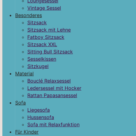
Loungesessel
Vintage Sessel
Besonderes
Sitzsack
Sitzsack mit Lehne
Fatboy Sitzsack
Sitzsack XXL
Sitting Bull Sitzsack
Sesselkissen
Sitzkugel
Material
Bouclé Relaxsessel
Ledersessel mit Hocker
Rattan Papasansessel
Sofa
Liegesofa
Hussensofa
Sofa mit Relaxfunktion
Für Kinder