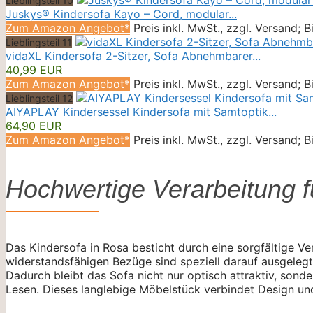
Lieblingsteil 10
Juskys® Kindersofa Kayo – Cord, modular...
Zum Amazon Angebot*
Preis inkl. MwSt., zzgl. Versand; 
Lieblingsteil 11
vidaXL Kindersofa 2-Sitzer, Sofa Abnehmbarer...
40,99 EUR
Zum Amazon Angebot*
Preis inkl. MwSt., zzgl. Versand; 
Lieblingsteil 12
AIYAPLAY Kindersessel Kindersofa mit Samtoptik...
64,90 EUR
Zum Amazon Angebot*
Preis inkl. MwSt., zzgl. Versand; 
Hochwertige Verarbeitung f
Das Kindersofa in Rosa besticht durch eine sorgfältige V
widerstandsfähigen Bezüge sind speziell darauf ausgelegt
Dadurch bleibt das Sofa nicht nur optisch attraktiv, sond
Lesen. Dieses langlebige Möbelstück verbindet Design und