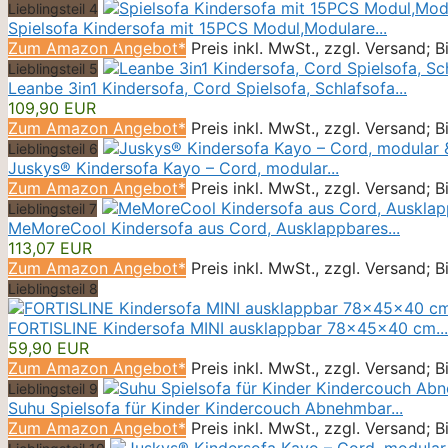
Lieblingsteil 4
Spielsofa Kindersofa mit 15PCS Modul,Modulare...
Zum Amazon Angebot*
Preis inkl. MwSt., zzgl. Versand; 
Lieblingsteil 5
Leanbe 3in1 Kindersofa, Cord Spielsofa, Schlafsofa...
109,90 EUR
Zum Amazon Angebot*
Preis inkl. MwSt., zzgl. Versand; 
Lieblingsteil 6
Juskys® Kindersofa Kayo – Cord, modular...
Zum Amazon Angebot*
Preis inkl. MwSt., zzgl. Versand; 
Lieblingsteil 7
MeMoreCool Kindersofa aus Cord, Ausklappbares...
113,07 EUR
Zum Amazon Angebot*
Preis inkl. MwSt., zzgl. Versand; 
Lieblingsteil 8
FORTISLINE Kindersofa MINI ausklappbar 78x45x40 cm...
59,90 EUR
Zum Amazon Angebot*
Preis inkl. MwSt., zzgl. Versand; 
Lieblingsteil 9
Suhu Spielsofa für Kinder Kindercouch Abnehmbar...
Zum Amazon Angebot*
Preis inkl. MwSt., zzgl. Versand; 