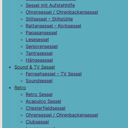
Sessel mit Aufstehhilfe
Ohrensessel / Ohrenbackensessel
Stillsessel – Stillstühle
Rattansessel – Korbsessel
Papasansessel
Lesesessel
Seniorensessel
Tantrasessel
Hängesessel
Sound & TV Sessel
Fernsehsessel – TV Sessel
Soundsessel
Retro
Retro Sessel
Acapulco Sessel
Chesterfieldsessel
Ohrensessel / Ohrenbackensessel
Clubsessel