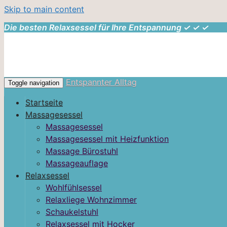
Skip to main content
Die besten Relaxsessel für Ihre Entspannung ✓ ✓ ✓
Entspannter Alltag
Toggle navigation
Startseite
Massagesessel
Massagesessel
Massagesessel mit Heizfunktion
Massage Bürostuhl
Massageauflage
Relaxsessel
Wohlfühlsessel
Relaxliege Wohnzimmer
Schaukelstuhl
Relaxsessel mit Hocker