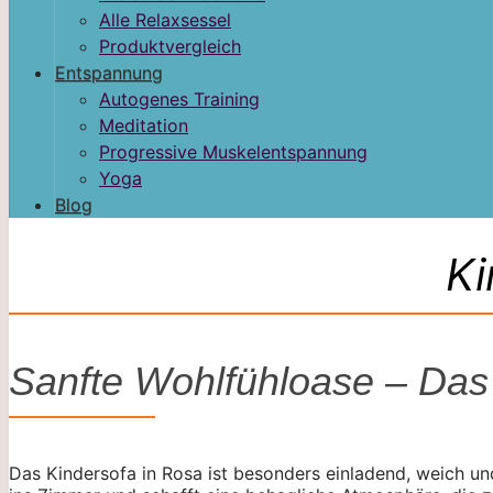
Alle Relaxsessel
Produktvergleich
Entspannung
Autogenes Training
Meditation
Progressive Muskelentspannung
Yoga
Blog
Ki
Sanfte Wohlfühloase – Das 
Das Kindersofa in Rosa ist besonders einladend, weich un