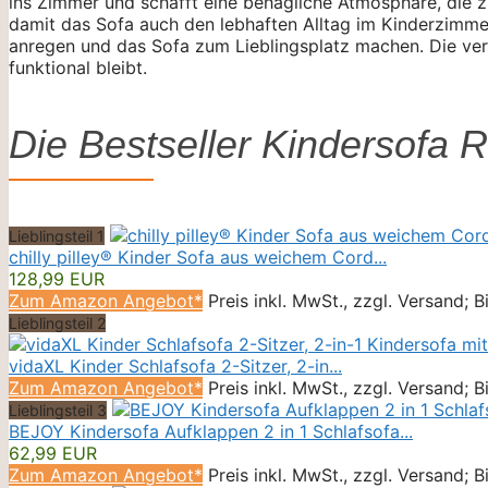
ins Zimmer und schafft eine behagliche Atmosphäre, die zu
damit das Sofa auch den lebhaften Alltag im Kinderzimmer
anregen und das Sofa zum Lieblingsplatz machen. Die verw
funktional bleibt.
Die Bestseller Kindersofa 
Lieblingsteil 1
chilly pilley® Kinder Sofa aus weichem Cord...
128,99 EUR
Zum Amazon Angebot*
Preis inkl. MwSt., zzgl. Versand; 
Lieblingsteil 2
vidaXL Kinder Schlafsofa 2-Sitzer, 2-in...
Zum Amazon Angebot*
Preis inkl. MwSt., zzgl. Versand; 
Lieblingsteil 3
BEJOY Kindersofa Aufklappen 2 in 1 Schlafsofa...
62,99 EUR
Zum Amazon Angebot*
Preis inkl. MwSt., zzgl. Versand; 