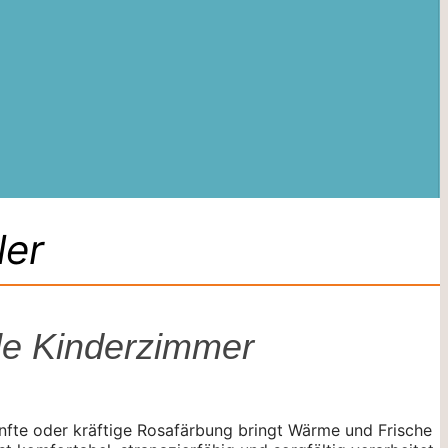
ler
lle Kinderzimmer
anfte oder kräftige Rosafärbung bringt Wärme und Frische