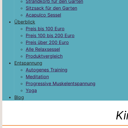
Strandkorb für den Garten
Sitzsack für den Garten
Acapulco Sessel
Überblick
Preis bis 100 Euro
Preis 100 bis 200 Euro
Preis über 200 Euro
Alle Relaxsessel
Produktvergleich
Entspannung
Autogenes Training
Meditation
Progressive Muskelentspannung
Yoga
Blog
Ki