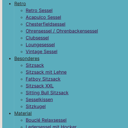
Retro
Retro Sessel
Acapulco Sessel
Chesterfieldsessel
Ohrensessel / Ohrenbackensessel
Clubsessel
Loungesessel
Vintage Sessel
Besonderes
Sitzsack
Sitzsack mit Lehne
Fatboy Sitzsack
Sitzsack XXL
Sitting Bull Sitzsack
Sesselkissen
Sitzkugel
Material
Bouclé Relaxsessel
Ledersessel mit Hocker