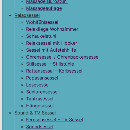
Massage Bürostuhl
Massageauflage
Relaxsessel
Wohlfühlsessel
Relaxliege Wohnzimmer
Schaukelstuhl
Relaxsessel mit Hocker
Sessel mit Aufstehhilfe
Ohrensessel / Ohrenbackensessel
Stillsessel – Stillstühle
Rattansessel – Korbsessel
Papasansessel
Lesesessel
Seniorensessel
Tantrasessel
Hängesessel
Sound & TV Sessel
Fernsehsessel – TV Sessel
Soundsessel