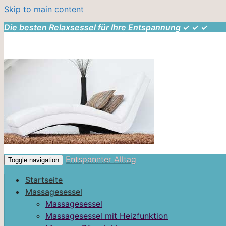
Skip to main content
Die besten Relaxsessel für Ihre Entspannung ✓ ✓ ✓
Entspannter Alltag
Toggle navigation
Startseite
Massagesessel
Massagesessel
Massagesessel mit Heizfunktion