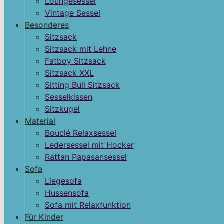
Loungesessel
Vintage Sessel
Besonderes
Sitzsack
Sitzsack mit Lehne
Fatboy Sitzsack
Sitzsack XXL
Sitting Bull Sitzsack
Sesselkissen
Sitzkugel
Material
Bouclé Relaxsessel
Ledersessel mit Hocker
Rattan Papasansessel
Sofa
Liegesofa
Hussensofa
Sofa mit Relaxfunktion
Für Kinder