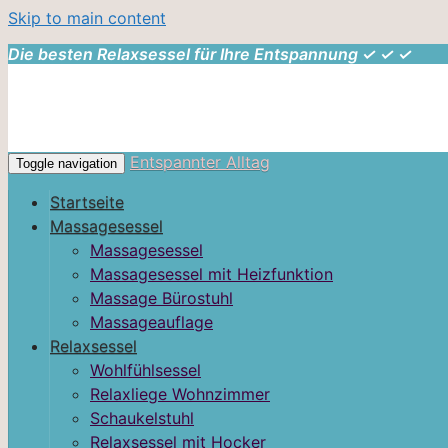
Skip to main content
Die besten Relaxsessel für Ihre Entspannung ✓ ✓ ✓
Entspannter Alltag
Toggle navigation
Startseite
Massagesessel
Massagesessel
Massagesessel mit Heizfunktion
Massage Bürostuhl
Massageauflage
Relaxsessel
Wohlfühlsessel
Relaxliege Wohnzimmer
Schaukelstuhl
Relaxsessel mit Hocker