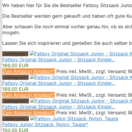
Wir haben hier für Sie die Bestseller Fatboy Sitzsack Junio
Die Bestseller werden gern gekauft und haben oft gute Ku
Aber schauen Sie noch einmal vorher genau hin, ob es sic
mogeln.
Lassen Sie sich inspirieren und genießen Sie auch selber 
Lieblingsteil 1
Fatboy Original Sitzsack Junior - Sitzsack Kinder...
169,00 EUR
Zum Amazon Angebot*
Preis inkl. MwSt., zzgl. Versand; 
Lieblingsteil 2
Fatboy Original Sitzsack Junior - Sitzsack Kinder...
169,00 EUR
Zum Amazon Angebot*
Preis inkl. MwSt., zzgl. Versand; 
Lieblingsteil 3
Fatboy Original Sitzsack Junior - Sitzsack Kinder...
Zum Amazon Angebot*
Preis inkl. MwSt., zzgl. Versand; 
Lieblingsteil 4
Fatboy Junior Sitzsack, Nylon, Taupe*
150,00 EUR