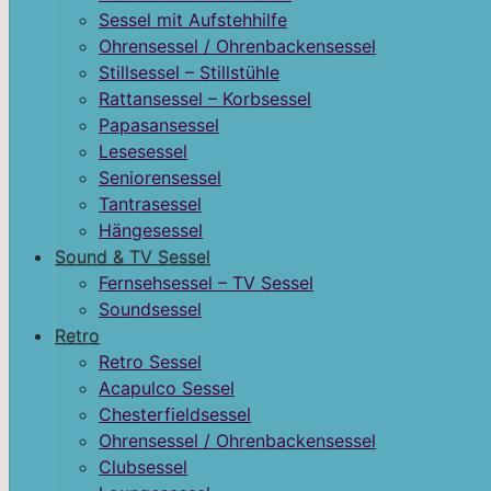
Sessel mit Aufstehhilfe
Ohrensessel / Ohrenbackensessel
Stillsessel – Stillstühle
Rattansessel – Korbsessel
Papasansessel
Lesesessel
Seniorensessel
Tantrasessel
Hängesessel
Sound & TV Sessel
Fernsehsessel – TV Sessel
Soundsessel
Retro
Retro Sessel
Acapulco Sessel
Chesterfieldsessel
Ohrensessel / Ohrenbackensessel
Clubsessel