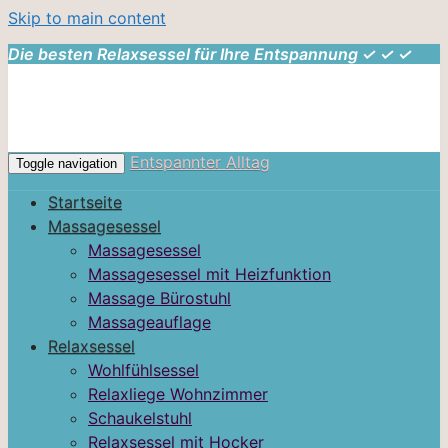
Skip to main content
Die besten Relaxsessel für Ihre Entspannung ✓ ✓ ✓
Entspannter Alltag
Toggle navigation
Startseite
Massagesessel
Massagesessel
Massagesessel mit Heizfunktion
Massage Bürostuhl
Massageauflage
Relaxsessel
Wohlfühlsessel
Relaxliege Wohnzimmer
Schaukelstuhl
Relaxsessel mit Hocker