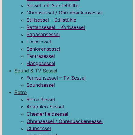
Sessel mit Aufstehhilfe
Ohrensessel / Ohrenbackensessel
Stillsessel – Stillstühle
Rattansessel – Korbsessel
Papasansessel
Lesesessel
Seniorensessel
Tantrasessel
Hängesessel
Sound & TV Sessel
Fernsehsessel – TV Sessel
Soundsessel
Retro
Retro Sessel
Acapulco Sessel
Chesterfieldsessel
Ohrensessel / Ohrenbackensessel
Clubsessel