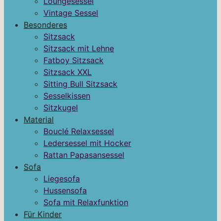
Loungesessel
Vintage Sessel
Besonderes
Sitzsack
Sitzsack mit Lehne
Fatboy Sitzsack
Sitzsack XXL
Sitting Bull Sitzsack
Sesselkissen
Sitzkugel
Material
Bouclé Relaxsessel
Ledersessel mit Hocker
Rattan Papasansessel
Sofa
Liegesofa
Hussensofa
Sofa mit Relaxfunktion
Für Kinder