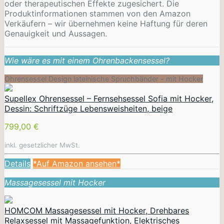
oder therapeutischen Effekte zugesichert. Die
Produktinformationen stammen von den Amazon
Verkäufern – wir übernehmen keine Haftung für deren
Genauigkeit und Aussagen.
Wie wäre es mit einem Ohrenbackensessel?
Ohrensessel Design lateinische Spruchbänder - mit Hocker
Supellex Ohrensessel – Fernsehsessel Sofia mit Hocker,
Dessin: Schriftzüge Lebensweisheiten, beige
799,00 €
inkl. gesetzlicher MwSt.
Details
*Auf Amazon ansehen*
Massagesessel mit Hocker
HOMCOM Massagesessel mit Hocker, Drehbares
Relaxsessel mit Massagefunktion, Elektrisches