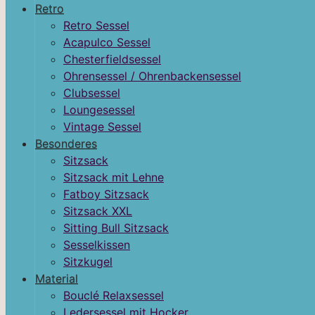
Retro
Retro Sessel
Acapulco Sessel
Chesterfieldsessel
Ohrensessel / Ohrenbackensessel
Clubsessel
Loungesessel
Vintage Sessel
Besonderes
Sitzsack
Sitzsack mit Lehne
Fatboy Sitzsack
Sitzsack XXL
Sitting Bull Sitzsack
Sesselkissen
Sitzkugel
Material
Bouclé Relaxsessel
Ledersessel mit Hocker