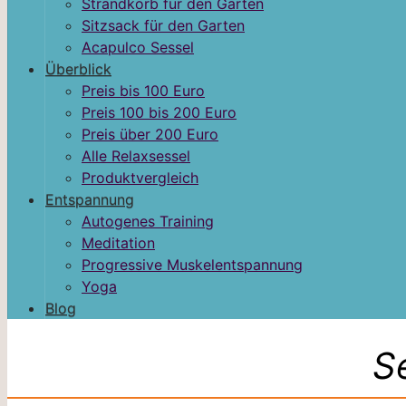
Strandkorb für den Garten
Sitzsack für den Garten
Acapulco Sessel
Überblick
Preis bis 100 Euro
Preis 100 bis 200 Euro
Preis über 200 Euro
Alle Relaxsessel
Produktvergleich
Entspannung
Autogenes Training
Meditation
Progressive Muskelentspannung
Yoga
Blog
S