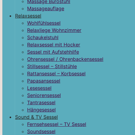
Massage Bürostuhl
Massageauflage
Relaxsessel
Wohlfühlsessel
Relaxliege Wohnzimmer
Schaukelstuhl
Relaxsessel mit Hocker
Sessel mit Aufstehhilfe
Ohrensessel / Ohrenbackensessel
Stillsessel – Stillstühle
Rattansessel – Korbsessel
Papasansessel
Lesesessel
Seniorensessel
Tantrasessel
Hängesessel
Sound & TV Sessel
Fernsehsessel – TV Sessel
Soundsessel