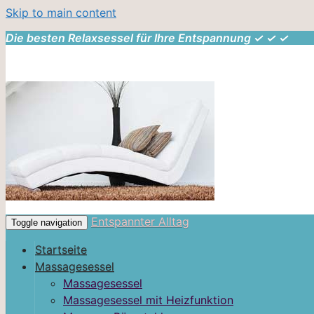
Skip to main content
Die besten Relaxsessel für Ihre Entspannung ✓ ✓ ✓
Entspannter Alltag
Toggle navigation
Startseite
Massagesessel
Massagesessel
Massagesessel mit Heizfunktion